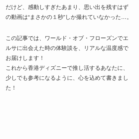
だけど、感動しすぎたあまり、思い出を残すはず
の動画は“まさかの１秒”しか撮れていなかった…。
この記事では、ワールド・オブ・フローズンでエ
ルサに出会えた時の体験談を、リアルな温度感で
お届けします！
これから香港ディズニーで推し活するあなたに、
少しでも参考になるように、心を込めて書きまし
た！