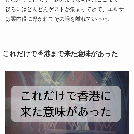
後ろにはどんどんゲストが集まってきて、エルサ
は案内役に導かれてその場を離れていった。
これだけで香港まで来た意味があった