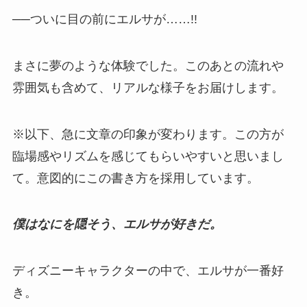
──ついに目の前にエルサが……!!
まさに夢のような体験でした。このあとの流れや
雰囲気も含めて、リアルな様子をお届けします。
※以下、急に文章の印象が変わります。この方が
臨場感やリズムを感じてもらいやすいと思いまし
て。意図的にこの書き方を採用しています。
僕はなにを隠そう、エルサが好きだ。
ディズニーキャラクターの中で、エルサが一番好
き。