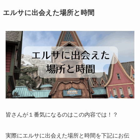
エルサに出会えた場所と時間
皆さんが１番気になるのはこの内容では！？
実際にエルサに出会えた場所と時間を下記にお伝