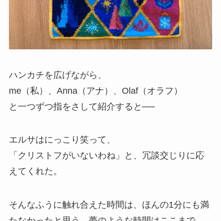
ハンカチを広げながら、
me（私）、Anna（アナ）、Olaf（オラフ）
と一つずつ指をさして紹介すると──
エルサはにっこり笑って、
「クリストフがいないわね」と、冗談交じりに応
えてくれた。
そんなふうに触れ合えた時間は、ほんの1分にも満
たなかったと思う。夢のような時間はここまで。