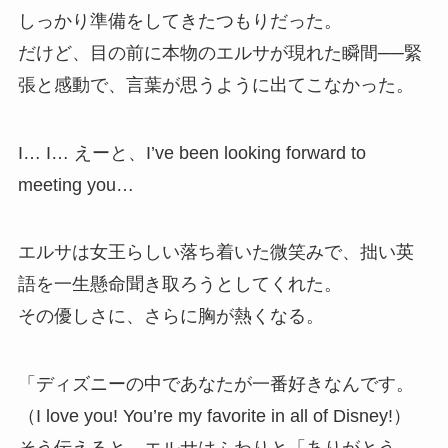
しっかり準備をしてきたつもりだった。
だけど、目の前に本物のエルサが現れた瞬間──緊
張と感動で、言葉が思うように出てこなかった。
I… I… えーと、I’ve been looking forward to
meeting you…
エルサは女王らしい落ち着いた微笑みで、拙い英
語を一生懸命聞き取ろうとしてくれた。
その優しさに、さらに胸が熱くなる。
「ディズニーの中であなたが一番好きなんです。
（I love you! You’re my favorite in all of Disney!）