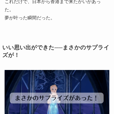
これだけで、日本から香港まで来たかいがあっ
た。
夢が叶った瞬間だった。
いい思い出ができた──まさかのサプライ
ズが！